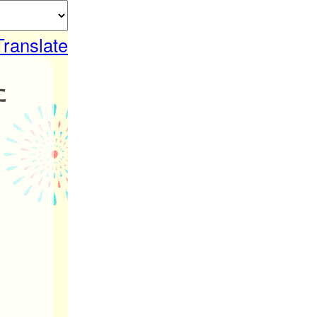
Translate
た
。