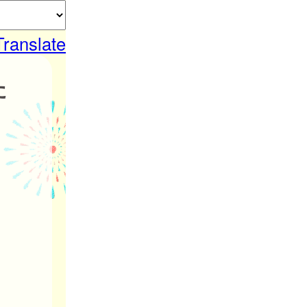
Translate
た
。