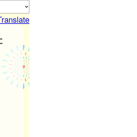
Translate
た
。