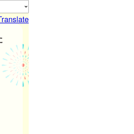
Translate
た
。