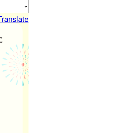
Translate
た
。