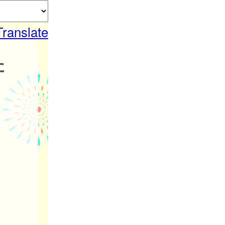
Translate
た
。