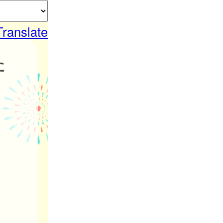
Translate
た
。