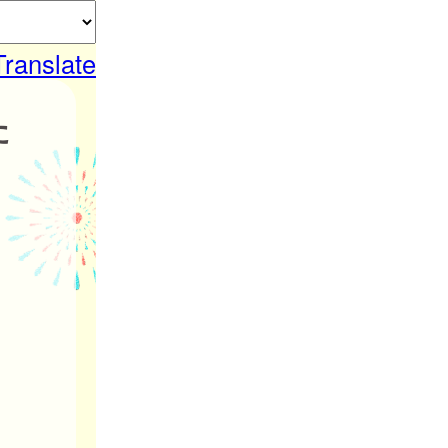
Translate
た
。