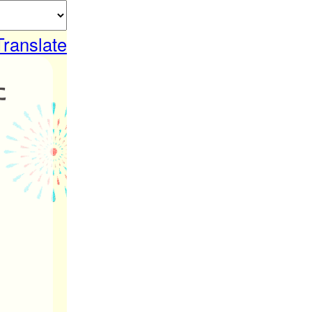
Translate
た
。