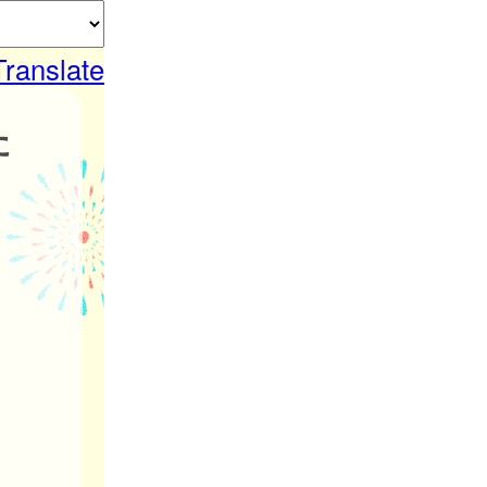
Translate
た
。