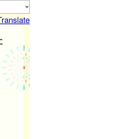
Translate
た
。