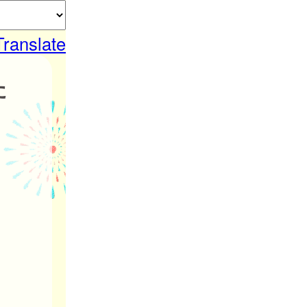
Translate
た
。