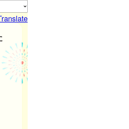
Translate
た
。