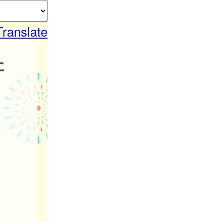
Translate
た
。