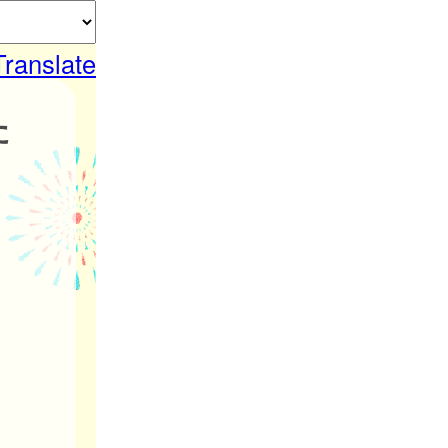
Translate
た
。