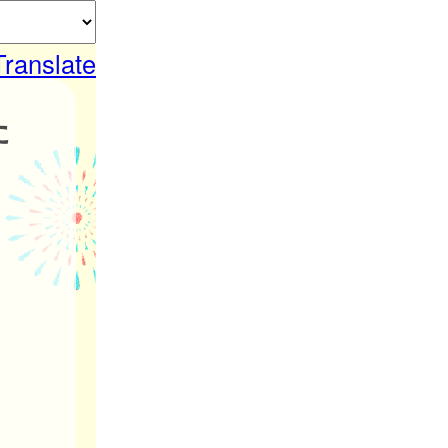
Translate
た
。