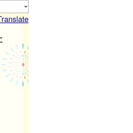
Translate
た
。